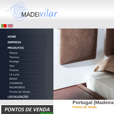
HOME
EMPRESA
PRODUTOS
Planus
Troncus
Prestige
Star
Charme
Lá Luna
BASIX
COZINHAS
ROUPEIROS
Pontos de Venda
LOCALIZAÇÃO
Portugal (Madeira
CONTACTOS
Pontos de Venda